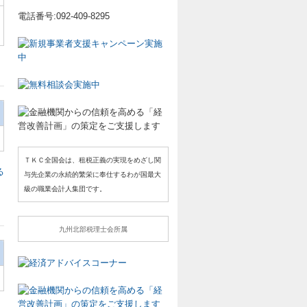
電話番号:092-409-8295
ＴＫＣ全国会は、租税正義の実現をめざし関
る
与先企業の永続的繁栄に奉仕するわが国最大
級の職業会計人集団です。
九州北部税理士会所属