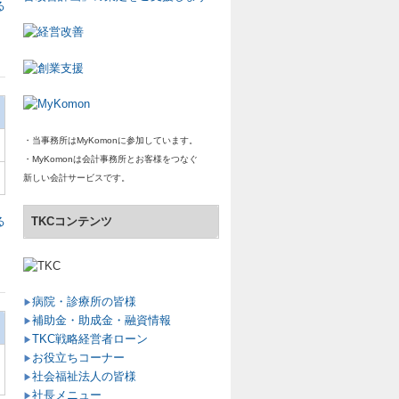
る
・当事務所はMyKomonに参加しています。
・MyKomonは会計事務所とお客様をつなぐ
新しい会計サービスです。
る
TKCコンテンツ
病院・診療所の皆様
▶
補助金・助成金・融資情報
▶
TKC戦略経営者ローン
▶
お役立ちコーナー
▶
社会福祉法人の皆様
▶
社長メニュー
▶