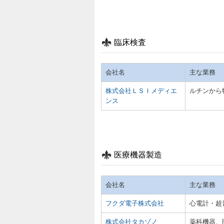
臨床検査
会社名
主な業務
株式会社ＬＳＩメディエ
ルチンから
ンス
医療機器製造
会社名
主な業務
フクダ電子株式会社
心電計・超
株式会社タカゾノ
薬科機器、