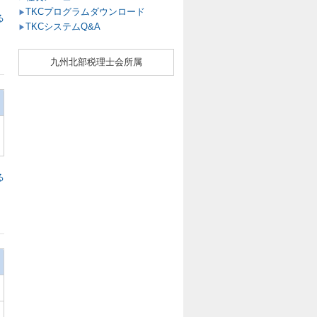
TKCプログラムダウンロード
▶
る
TKCシステムQ&A
▶
九州北部税理士会所属
る