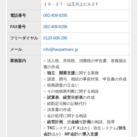
１０－２７ 山王川上ビル２Ｆ
電話番号
092-409-8295
FAX番号
092-409-8296
フリーダイヤル
0120-008-295
メール
info@taxpartners.jp
業務案内
■
法人税、所得税、消費税の申告書、各種届出
書の作成
■
独立
、
開業支援
に関する業務
■
譲渡、贈与、相続の事前対策、申告書の作成
■
税務調査の立会い
■
その他税務判断に関する相談
■
試算表
、
経営分析表
の作成
■
総勘定元帳の記帳代行
■
決算書の作成
■
会計処理に関する相談
■
経営計画
、資
金繰り計画
の相談、指導
■
TKC
システム(
ＦＸ
ほか)・弥生システム(
弥生
会計
ほか)・
MF会計
の
導入支援