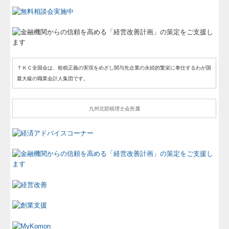
ＴＫＣ全国会は、租税正義の実現をめざし関与先企業の永続的繁栄に奉仕するわが国
最大級の職業会計人集団です。
九州北部税理士会所属