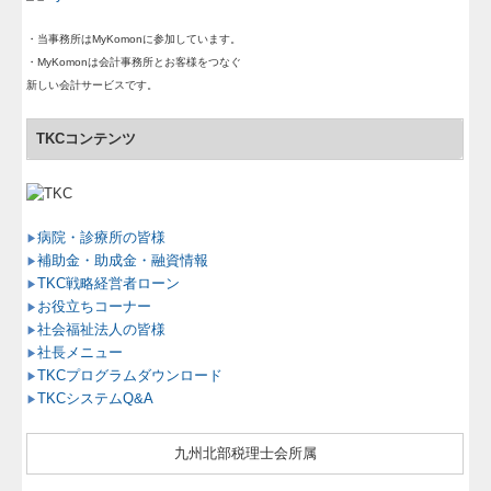
・当事務所はMyKomonに参加しています。
・MyKomonは会計事務所とお客様をつなぐ
新しい会計サービスです。
TKCコンテンツ
病院・診療所の皆様
▶
補助金・助成金・融資情報
▶
TKC戦略経営者ローン
▶
お役立ちコーナー
▶
社会福祉法人の皆様
▶
社長メニュー
▶
TKCプログラムダウンロード
▶
TKCシステムQ&A
▶
九州北部税理士会所属