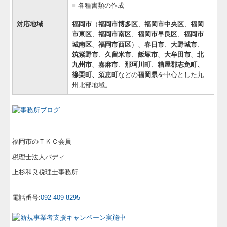
■
各種書類の作成
対応地域
福岡市
（
福岡市博多区
、
福岡市中央区
、
福岡
市東区
、
福岡市南区
、
福岡市早良区
、
福岡市
城南区
、
福岡市西区
）、
春日市
、
大野城市
、
筑紫野市
、
久留米市
、
飯塚市
、
大牟田市
、
北
九州市
、
嘉麻市
、
那珂川町
、
糟屋郡志免町、
篠栗町、須恵町
などの
福岡県
を中心とした九
州北部地域。
福岡市のＴＫＣ会員
税理士法人バディ
上杉和良税理士事務所
電話番号:
092-409-8295